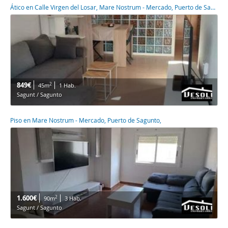
Ático en Calle Virgen del Losar, Mare Nostrum - Mercado, Puerto de Sagunto,
849€
2
45m
1 Hab.
Sagunt / Sagunto
Piso en Mare Nostrum - Mercado, Puerto de Sagunto,
1.600€
2
90m
3 Hab.
Sagunt / Sagunto