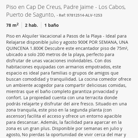
Piso en Cap De Creus, Padre Jaime - Los Cabos,
Puerto de Sagunto,
Ref: 97812514-ALV-1253
2
78 m
2 hab.
1 baño
Piso en Alquiler Vacacional a Pasos de la Playa - Ideal para
Relajarse disponible julio y agosto 900€ POR SEMANA, UNA
QUINCENA 1.800€ Descubre este encantador piso de 75m²,
ubicado a solo 200 metros de la playa, perfecto para
disfrutar de unas vacaciones inolvidables. Con dos
habitaciones equipadas con armarios empotrados, este
espacio es ideal para familias o grupos de amigos que
buscan comodidad y tranquilidad. La cocina comedor ofrece
un ambiente acogedor para compartir deliciosas comidas,
mientras que el baño completo garantiza privacidad y
confort. La propiedad cuenta con una terracita donde
podrás relajarte y disfrutar del aire fresco. Situado en una
zona tranquila, este piso en la segunda planta (con
ascensor) facilita el acceso y ofrece un entorno apacible
para descansar. Además, la facilidad para aparcar en la
zona es un gran plus. Disponible por semanas en julio y
agosto, No pierdas la oportunidad de vivir cerca del mar y