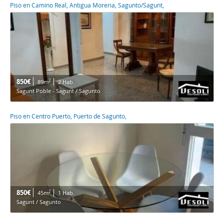
Piso en Camino Real, Antigua Moreria, Sagunto/Sagunt,
850€
2
89m
2 Hab.
Sagunt Poble - Sagunt / Sagunto
Piso en Centro Puerto, Puerto de Sagunto,
850€
2
45m
1 Hab.
Sagunt / Sagunto