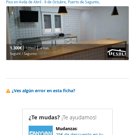
Piso en Avda de Abril - 9 de Octubre, Puerto de Sagunto,
1.300€
2
120m
4 Hab.
Sagunt / Sagunto
¿Ves algún error en esta ficha?
¿Te mudas?
¡Te ayudamos!
Mudanzas
:
25€ de descuento en tu