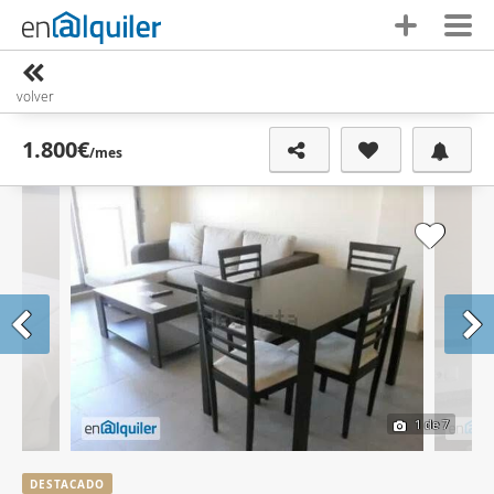
volver
1.800€
/mes
1
de 7
DESTACADO