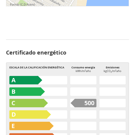
Certificado energético
ESCALA DE LA CALIFICACIÓN ENERGÉTICA
Consumo energía
Emisiones
2
2
kWh/m
año
kgCO
/m
año
2
A
B
C
500
D
E