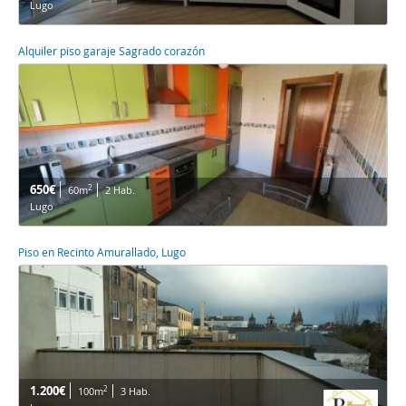
Lugo
Alquiler piso garaje Sagrado corazón
650€
2
60m
2 Hab.
Lugo
Piso en Recinto Amurallado, Lugo
1.200€
2
100m
3 Hab.