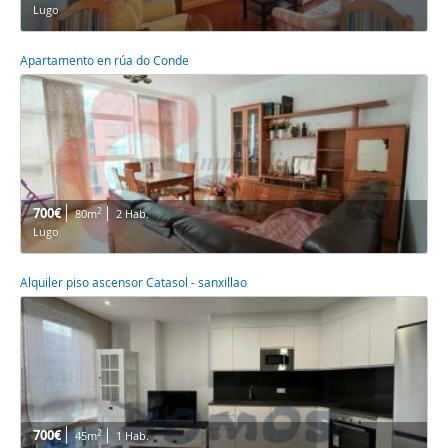
Lugo
Apartamento en rúa do Conde
700€
2
80m
2 Hab.
Lugo
Alquiler piso ascensor Catasol - sanxillao
700€
2
45m
1 Hab.