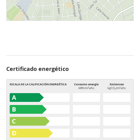
Certificado energético
ESCALA DE LA CALIFICACIÓN ENERGÉTICA
Consumo energía
Emisiones
2
2
kWh/m
año
kgCO
/m
año
2
A
B
C
D