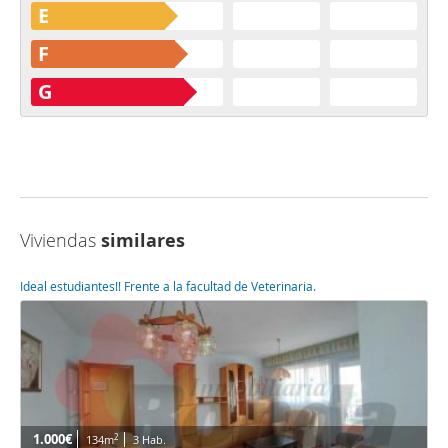
E
F
G
Viviendas
similares
Ideal estudiantes!! Frente a la facultad de Veterinaria.
1.000€
2
134m
3 Hab.