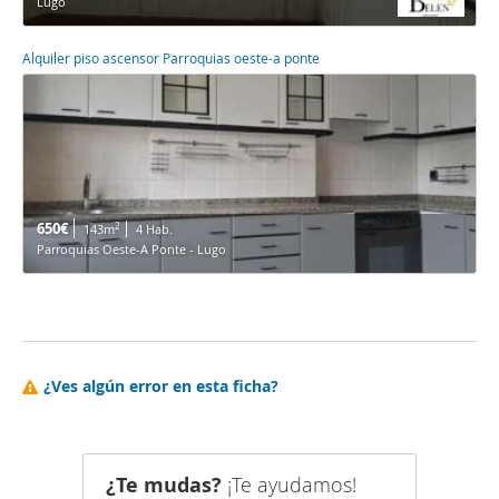
Lugo
Alquiler piso ascensor Parroquias oeste-a ponte
650€
2
143m
4 Hab.
Parroquias Oeste-A Ponte - Lugo
¿Ves algún error en esta ficha?
¿Te mudas?
¡Te ayudamos!