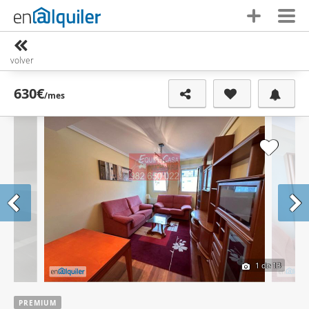
volver
630€
/mes
1
de 13
PREMIUM